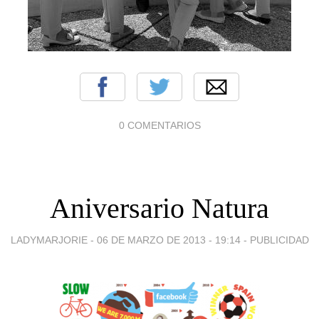
0 COMENTARIOS
Aniversario Natura
LADYMARJORIE -
06 DE MARZO DE 2013 - 19:14
-
PUBLICIDAD